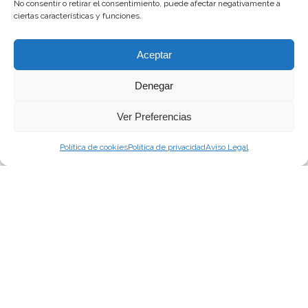
No consentir o retirar el consentimiento, puede afectar negativamente a
ciertas características y funciones.
Aceptar
Denegar
Ver Preferencias
Política de cookies
Política de privacidad
Aviso Legal
Pide tu cita
Le invitamos a contactar con nuestro amable
personal de recepción para cualquier consulta
general o médica. Por favor, llámenos.
96 579 45 60