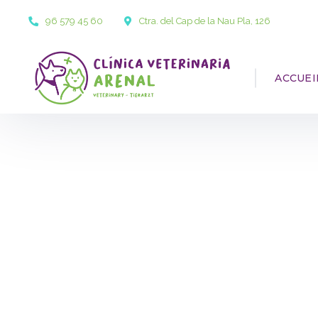
96 579 45 60
Ctra. del Cap de la Nau Pla, 126
ACCUEI