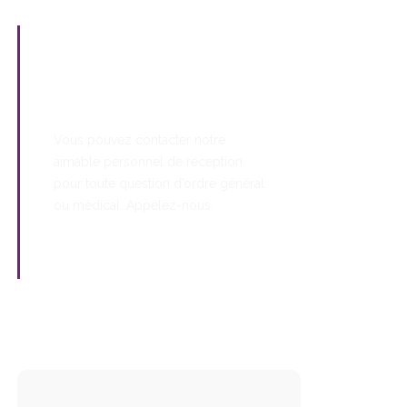
Prenez rendez-vous
Vous pouvez contacter notre
aimable personnel de réception
pour toute question d’ordre général
ou médical. Appelez-nous.
96 579 45 60